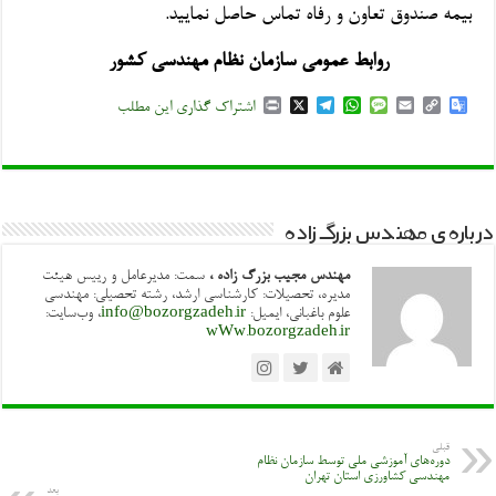
بیمه صندوق تعاون و رفاه تماس حاصل نمایید.
روابط عمومی سازمان نظام مهندسی کشور
P
X
T
W
M
E
C
G
اشتراک گذاری این مطلب
r
e
h
e
m
o
o
i
l
a
s
a
p
o
n
e
t
s
i
y
g
t
g
s
a
l
L
l
r
A
g
i
e
a
p
e
n
T
درباره ی مهندس بزرگ زاده
m
p
k
r
a
n
مهندس مجیب بزرگ زاده ،
سمت: مدیرعامل و رییس هیئت
s
مدیره، تحصیلات: کارشناسی ارشد، رشته تحصیلی: مهندسی
l
علوم باغبانی، ایمیل:
info@bozorgzadeh.ir
، وب‌سایت:
a
wWw.bozorgzadeh.ir
t
e
قبلی
دوره‌های آموزشی ملی توسط سازمان نظام
مهندسی کشاورزی استان تهران
بعد