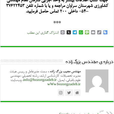
جهت کسب اطلاعات بیشتر به واحد اجرایی سازمان نظام مهندسی
کشاورزی شهرستان سراوان مراجعه و یا با شماره تلفن ۳۷۶۲۲۴۵۳
–۰۵۴ داخلی ۲۰۰ تماس حاصل فرمایید.
***
P
X
T
W
M
E
C
G
اشتراک گذاری این مطلب
r
e
h
e
m
o
o
i
l
a
s
a
p
o
n
e
t
s
i
y
g
t
g
s
a
l
L
l
r
A
g
i
e
a
p
e
n
T
درباره ی مهندس بزرگ زاده
m
p
k
r
a
n
مهندس مجیب بزرگ زاده ،
سمت: مدیرعامل و رییس هیئت
s
مدیره، تحصیلات: کارشناسی ارشد، رشته تحصیلی: مهندسی
l
علوم باغبانی، ایمیل:
info@bozorgzadeh.ir
، وب‌سایت:
a
wWw.bozorgzadeh.ir
t
e
قبلی