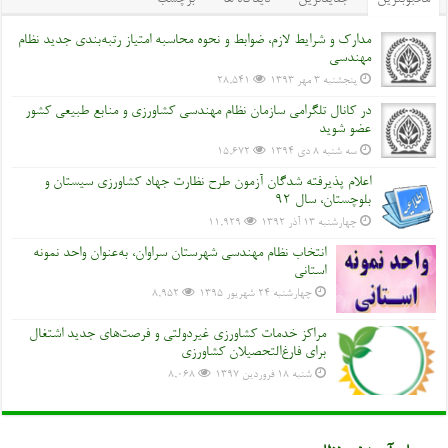
محبوبترین
جدیدترین
دیدگاه ها
برچسب
مدارک و شرایط لازم، ضوابط و نحوه محاسبه امتیاز رتبه‌بندی جدید نظام
مهندسی
پنجشنبه ۳ مهر ۱۳۹۳
28,541
در کانال تلگرامی سازمان نظام مهندسی کشاورزی و منابع طبیعی کشور
عضو شوید
سه شنبه ۸ دی ۱۳۹۴
15,672
اعلام پذیرفته شدگان آزمون طرح نظارت جهاد کشاورزی سیستان و
بلوچستان، سال 92
چهارشنبه ۱۳ آذر ۱۳۹۲
11,929
انتخاب نظام مهندسی شهرستان سراوان، به‌عنوان واحد نمونه
استانی
چهارشنبه ۲۴ شهریور ۱۳۹۵
8,952
مراکز خدمات کشاورزی غیردولتی و فرصت‌های جدید اشتغال
برای فارغ‌التحصیلان کشاورزی
شنبه ۱۸ فروردین ۱۳۹۷
8,068