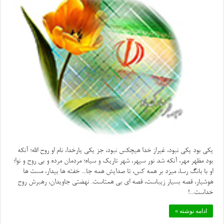
یکی بود یکی نبود، غیراز خدا هیچکس نبود، جز یکی یارخدا، نام او روح الله؛ آنکه
بود مظهر مهر، آنکه شد نور سپهر، شهر تاریک و سیاه؛ مردمان مرده و بی روح و نوا؛
او با بانگ رسا، میزد بر همه کس، تا صدایش همه جا... خفته ها بیدار، مست ها
هوشیار، قصه بسیار زیباست، قصه ای بی همتاست. نهضتی جاویدان، رهبرش روح
خداست...!
ادامه نوشته »