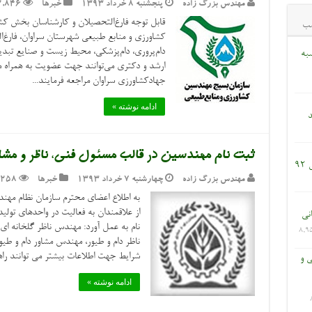
مهندس بزرگ زاده
پنجشنبه ۸ خرداد ۱۳۹۳
خبرها
2,846
قابل توجه فارغ‌التحصیلان و کارشناسان بخش ک
ب
کشاورزی و منابع طبیعی شهرستان سراوان، فارغ‌
دام‌پروری، دام‌پزشکی، محیط زیست و صنایع تبد
به
ارشد و دکتری می‌توانند جهت عضویت به همراه مد
جهادکشاورزی سراوان مراجعه فرمایند...
ادامه نوشته »
د
ثبت نام مهندسین در قالب مسئول فنی، ناظر و مشا
9
مهندس بزرگ زاده
چهارشنبه ۷ خرداد ۱۳۹۳
خبرها
,258
به اطلاع اعضای محترم سازمان نظام مهند
از علاقمندان به فعالیت در واحدهای تولید
انی
نام به عمل آورد: مهندس ناظر گلخانه ای
8,9
ناظر دام و طیور، مهندس مشاور دام و طی
شرایط جهت اطلاعات بیشتر می توانند راهنم
ی و
ادامه نوشته »