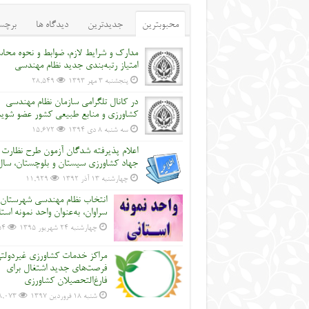
محبوبترین
جدیدترین
دیدگاه ها
برچس
مدارک و شرایط لازم، ضوابط و نحوه محاس
امتیاز رتبه‌بندی جدید نظام مهندسی
پنجشنبه ۳ مهر ۱۳۹۳
28,549
در کانال تلگرامی سازمان نظام مهندسی
کشاورزی و منابع طبیعی کشور عضو شوی
سه شنبه ۸ دی ۱۳۹۴
15,672
اعلام پذیرفته شدگان آزمون طرح نظارت
جهاد کشاورزی سیستان و بلوچستان، سال 2
چهارشنبه ۱۳ آذر ۱۳۹۲
11,929
انتخاب نظام مهندسی شهرستان
سراوان، به‌عنوان واحد نمونه است
چهارشنبه ۲۴ شهریور ۱۳۹۵
54
مراکز خدمات کشاورزی غیردولت
فرصت‌های جدید اشتغال برای
فارغ‌التحصیلان کشاورزی
شنبه ۱۸ فروردین ۱۳۹۷
8,073