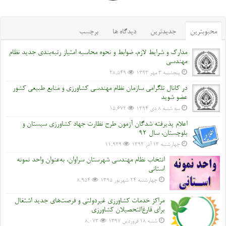
محبوبترین
جدیدترین
دیدگاه ها
برچسب
مدارک و شرایط لازم، ضوابط و نحوه محاسبه امتیاز رتبه‌بندی جدید نظام
مهندسی
پنجشنبه ۳ مهر ۱۳۹۳
28,549
در کانال تلگرامی سازمان نظام مهندسی کشاورزی و منابع طبیعی کشور
عضو شوید
سه شنبه ۸ دی ۱۳۹۴
15,672
اعلام پذیرفته شدگان آزمون طرح نظارت جهاد کشاورزی سیستان و
بلوچستان، سال 92
چهارشنبه ۱۳ آذر ۱۳۹۲
11,929
انتخاب نظام مهندسی شهرستان سراوان، به‌عنوان واحد نمونه
استانی
چهارشنبه ۲۴ شهریور ۱۳۹۵
8,954
مراکز خدمات کشاورزی غیردولتی و فرصت‌های جدید اشتغال
برای فارغ‌التحصیلان کشاورزی
شنبه ۱۸ فروردین ۱۳۹۷
8,073