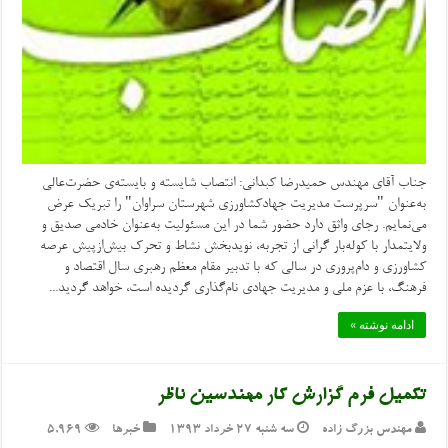
جناب آقای مهندس حمیدرضا کبدانی: انتصاب شایسته و بایسته‌ی حضرت‌عالی
به‌عنوان "سرپرست مدیریت جهادکشاورزی شهرستان سراوان" را تبريك عرض
می‌نمایم. رجای واثق دارد حضور شما در اين مسئوليت به‌عنوان خادمي صديق و
ولايتمدار با کوله‌بار گرانی از تجربه، نویدبخش نشاط و تحرك بیش‌ازپیش عرصه
کشاورزی و دام‌پروری در سالي كه با تدبير مقام معظم رهبري سال اقتصاد و
فرهنگ، با عزم ملی و مدیریت جهادی نام‌گذاری گرديده است، خواهد گرديد...
ادامه نوشته »
تکمیل فرم گزارش کار مهندسین ناظر
مهندس بزرگ زاده
سه شنبه ۲۷ خرداد ۱۳۹۳
خبرها
5,969