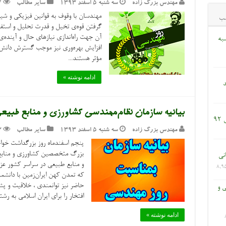
مهندس بزرگ زاده
سه شنبه ۵ اسفند ۱۳۹۳
سایر مطالب
7
مهندسان با وقوف به قوانین فیزیکی و شیم
ب
گرفتن قوه‌ی تخیل و قدرت تحلیل و استفاد
آن جهت راه‌اندازی نیازهای حال و آینده‌
به
افزایش بهره‌وری نیز موجب گسترش دانش ب
مؤثر هستند...
ادامه نوشته »
د
بیانیه سازمان نظام‌مهندسی کشاورزی و منابع طبی
9
مهندس بزرگ زاده
سه شنبه ۵ اسفند ۱۳۹۳
سایر مطالب
3
پنجم اسفندماه روز بزرگداشت خوا
بزرگ متخصصین کشاورزی و منابع 
انی
و منابع طبیعی در سراسر کشور عز
8,9
که تمدن کهن ایران‌زمین با دانش
حاضر نیز توانمندی ، خلاقیت و 
ی و
افتخار را برای ایران اسلامی به رشت
ادامه نوشته »