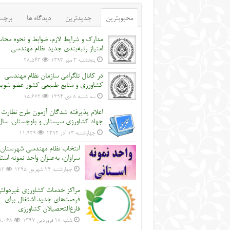
محبوبترین
جدیدترین
دیدگاه ها
برچس
مدارک و شرایط لازم، ضوابط و نحوه محاس
امتیاز رتبه‌بندی جدید نظام مهندسی
پنجشنبه ۳ مهر ۱۳۹۳
28,543
در کانال تلگرامی سازمان نظام مهندسی
کشاورزی و منابع طبیعی کشور عضو شوی
سه شنبه ۸ دی ۱۳۹۴
15,672
اعلام پذیرفته شدگان آزمون طرح نظارت
جهاد کشاورزی سیستان و بلوچستان، سال 2
چهارشنبه ۱۳ آذر ۱۳۹۲
11,929
انتخاب نظام مهندسی شهرستان
سراوان، به‌عنوان واحد نمونه است
چهارشنبه ۲۴ شهریور ۱۳۹۵
52
مراکز خدمات کشاورزی غیردولت
فرصت‌های جدید اشتغال برای
فارغ‌التحصیلان کشاورزی
شنبه ۱۸ فروردین ۱۳۹۷
8,068