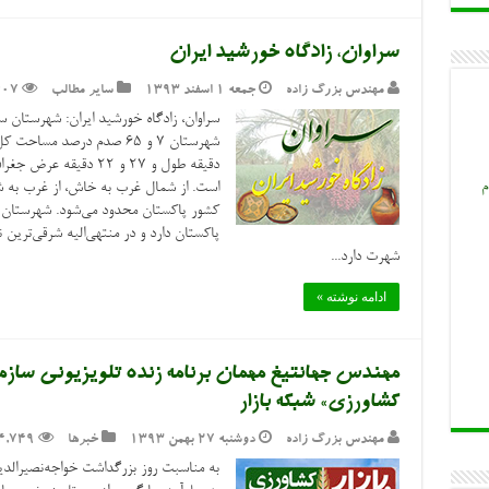
سراوان، زادگاه خورشید ایران
مهندس بزرگ زاده
جمعه ۱ اسفند ۱۳۹۳
سایر مطالب
607
م
است. از شمال غرب به خاش، از غرب به 
پاکستان دارد و در منتهی‌الیه شرقی‌ترین 
شهرت دارد...
ادامه نوشته »
مهندس جهانتیغ مهمان برنامه زنده تلویزیونی سازم
کشاورزی» شبکه بازار
مهندس بزرگ زاده
دوشنبه ۲۷ بهمن ۱۳۹۳
خبرها
4,749
به مناسبت روز بزرگداشت خواجه‌نصیرال