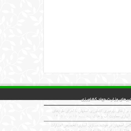
برهای وزارت جهاد کشاورزی
 بر ارتقای بهره‌وری کشاورزی اصفهان با اجرای طرح‌های
 آبیاری معاونت آب و خاک
پنجشنبه ۱۵ مرداد ۱۴۰۵
امی اصفهان در هوشمندسازی آبیاری/ تخصیص اعتبارات