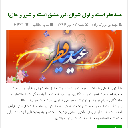
عید فطر است و اول شوال، نور عشق است و شور و حال!
مهندس بزرگ زاده
شنبه ۲۷ تیر ۱۳۹۴
سایر مطالب
3,431
با آرزوی قبولی طاعات و عبادات و به مناسبت حلول ماه شوال و فرارسیدن عید
سعید فطر، عید فضیلت و رستگاری، این عید فرخنده را به همگی شما عاشقان و
دلدادگان صیام تبریک و تهنیت عرض می نماییم. امید است در پرتو الطاف
پروردگار متعال، در لحظات ارزشمند تفکر و تعمق در این ماه مبارک؛ فرصتی فراهم
آمده باشد تا به ارزش‌های والای انسانی نزدیک‌تر شده و به ره‌توشه‌ای ارزشمند برای
خدمت خالصانه به خلق خدا دست یازیده باشیم...