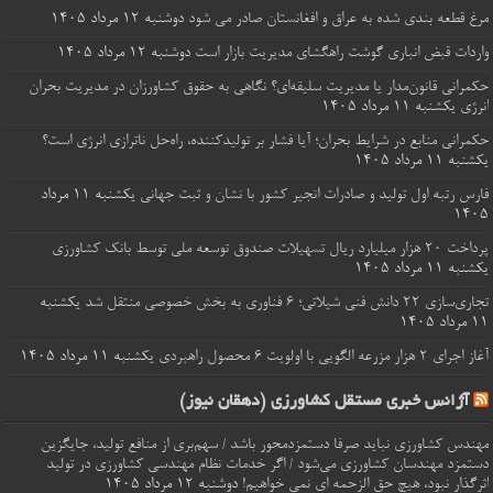
مرغ قطعه‌ بندی شده به عراق و افغانستان صادر می شود
دوشنبه ۱۲ مرداد ۱۴۰۵
واردات قبض‌ انباری گوشت راهگشای مدیریت بازار است
دوشنبه ۱۲ مرداد ۱۴۰۵
حکمرانی قانون‌مدار یا مدیریت سلیقه‌ای؟ نگاهی به حقوق کشاورزان در مدیریت بحران
انرژی
یکشنبه ۱۱ مرداد ۱۴۰۵
حکمرانی منابع در شرایط بحران؛ آیا فشار بر تولیدکننده، راه‌حل ناترازی انرژی است؟
یکشنبه ۱۱ مرداد ۱۴۰۵
فارس رتبه اول تولید و صادرات انجیر کشور با نشان و ثبت جهانی
یکشنبه ۱۱ مرداد
۱۴۰۵
پرداخت ۲۰ هزار میلیارد ریال تسهیلات صندوق توسعه ملی توسط بانک کشاورزی
یکشنبه ۱۱ مرداد ۱۴۰۵
تجاری‌سازی ۲۲ دانش فنی شیلاتی؛ ۶ فناوری به بخش خصوصی منتقل شد
یکشنبه
۱۱ مرداد ۱۴۰۵
آغاز اجرای ۲ هزار مزرعه الگویی با اولویت ۶ محصول راهبردی
یکشنبه ۱۱ مرداد ۱۴۰۵
آژانس خبری مستقل کشاورزی (دهقان نیوز)
مهندس کشاورزی نباید صرفا دستمزدمحور باشد / سهم‌بری از منافع تولید، جایگزین
دستمزد مهندسان کشاورزی می‌شود / اگر خدمات نظام مهندسی کشاورزی در تولید
اثرگذار نبود، هیچ حق الزحمه ای نمی خواهیم!
دوشنبه ۱۲ مرداد ۱۴۰۵