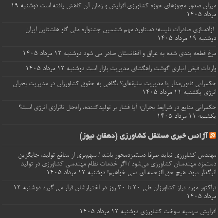
میزان صدور مجوزهای حوزه کشاورزی افزایش و زمان آن کاهش یافته است
دوشنبه ۱۹
مرداد ۱۴۰۵
آزادسازی صادرات تلیسه؛ دستاورد مهم ششمین جشنواره ملی گاو هلشتاین ایران
دوشنبه ۱۹ مرداد ۱۴۰۵
مرغ قطعه‌ بندی شده به عراق و افغانستان صادر می شود
دوشنبه ۱۲ مرداد ۱۴۰۵
واردات قبض‌ انباری گوشت راهگشای مدیریت بازار است
دوشنبه ۱۲ مرداد ۱۴۰۵
حکمرانی قانون‌مدار یا مدیریت سلیقه‌ای؟ نگاهی به حقوق کشاورزان در مدیریت بحران
انرژی
یکشنبه ۱۱ مرداد ۱۴۰۵
حکمرانی منابع در شرایط بحران؛ آیا فشار بر تولیدکننده، راه‌حل ناترازی انرژی است؟
یکشنبه ۱۱ مرداد ۱۴۰۵
آژانس خبری مستقل کشاورزی (دهقان نیوز)
مهندس کشاورزی نباید صرفا دستمزدمحور باشد / سهم‌بری از منافع تولید، جایگزین
دستمزد مهندسان کشاورزی می‌شود / اگر خدمات نظام مهندسی کشاورزی در تولید
اثرگذار نبود، هیچ حق الزحمه ای نمی خواهیم!
دوشنبه ۱۲ مرداد ۱۴۰۵
تراکتور مورد نیاز کشاورزان طی ۲۰ تا ۳۰ روز در اختیارشان قرار می گیرد
دوشنبه ۱۲
مرداد ۱۴۰۵
افزایش سهمیه سوخت کشاورزی
دوشنبه ۱۲ مرداد ۱۴۰۵