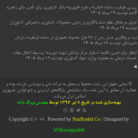
بررسی ظرفیت سامانه «پالیز» و طرح «نوی‌پو» بانک کشاورزی برای تأمین مالی زنجیره
گندم
دوشنبه ۱۹ مرداد ۱۴۰۵
اجرای مرحله‌ای نظام شناسه‌گذاری و ردیابی محصولات کشاورزی با همراهی کشاورزان
دوشنبه ۱۹ مرداد ۱۴۰۵
ثبت و رهگیری حمل بیش از ۲۸ هزار محموله تخم‌مرغ در سامانه قرنطینه سازمان
دامپزشکی
دوشنبه ۱۹ مرداد ۱۴۰۵
انتظار برای تعیین تکلیف استقرار مرکز پزشکی شهید شوریده/ پیشنهاد انتقال موقت
خدمات درمانی به محدوده وزارت جهاد کشاورزی
دوشنبه ۱۹ مرداد ۱۴۰۵
© تمامی حقوق این سایت محفوظ و متعلق به شرکت فنی و مهندسی نازرشد بوده و
فعالیت آن مطابق با آیین نامه ستاد ساماندهی پایگاه‌های اینترنتی و تابع قوانین جمهوری
اسلامی ایران می‌باشد.
بهینه‌سازی شده در تاریخ 8 تیر 1396 توسط
مهندس بزرگ زاده
Copyright © 2026 , Powered by
NazRoshd Co.
| Designed by
M.Bozorgzadeh