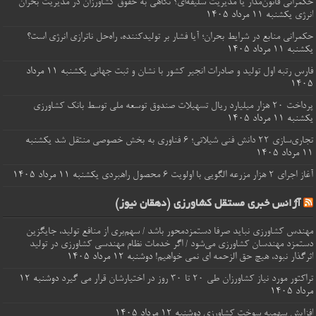
حکمرانی قانون‌مدار یا مدیریت سلیقه‌ای؟ نگاهی به حقوق کشاورزان در مدیریت بحران
انرژی
یکشنبه ۱۱ مرداد ۱۴۰۵
حکمرانی منابع در شرایط بحران؛ آیا فشار بر تولیدکننده، راه‌حل ناترازی انرژی است؟
یکشنبه ۱۱ مرداد ۱۴۰۵
فارس رتبه اول تولید و صادرات انجیر کشور با نشان و ثبت جهانی
یکشنبه ۱۱ مرداد
۱۴۰۵
پرداخت ۲۰ هزار میلیارد ریال تسهیلات صندوق توسعه ملی توسط بانک کشاورزی
یکشنبه ۱۱ مرداد ۱۴۰۵
تجاری‌سازی ۲۲ دانش فنی شیلاتی؛ ۶ فناوری به بخش خصوصی منتقل شد
یکشنبه
۱۱ مرداد ۱۴۰۵
آغاز اجرای ۲ هزار مزرعه الگویی با اولویت ۶ محصول راهبردی
یکشنبه ۱۱ مرداد ۱۴۰۵
آژانس خبری مستقل کشاورزی (دهقان نیوز)
مهندس کشاورزی نباید صرفا دستمزدمحور باشد / سهم‌بری از منافع تولید، جایگزین
دستمزد مهندسان کشاورزی می‌شود / اگر خدمات نظام مهندسی کشاورزی در تولید
اثرگذار نبود، هیچ حق الزحمه ای نمی خواهیم!
دوشنبه ۱۲ مرداد ۱۴۰۵
تراکتور مورد نیاز کشاورزان طی ۲۰ تا ۳۰ روز در اختیارشان قرار می گیرد
دوشنبه ۱۲
مرداد ۱۴۰۵
افزایش سهمیه سوخت کشاورزی
دوشنبه ۱۲ مرداد ۱۴۰۵