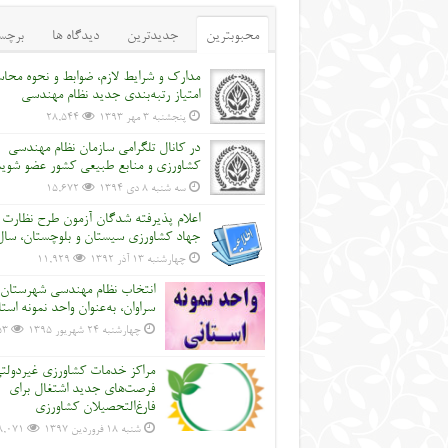
محبوبترین
جدیدترین
دیدگاه ها
برچس
مدارک و شرایط لازم، ضوابط و نحوه محاس
امتیاز رتبه‌بندی جدید نظام مهندسی
پنجشنبه ۳ مهر ۱۳۹۳
28,544
در کانال تلگرامی سازمان نظام مهندسی
کشاورزی و منابع طبیعی کشور عضو شوی
سه شنبه ۸ دی ۱۳۹۴
15,672
اعلام پذیرفته شدگان آزمون طرح نظارت
جهاد کشاورزی سیستان و بلوچستان، سال 2
چهارشنبه ۱۳ آذر ۱۳۹۲
11,929
انتخاب نظام مهندسی شهرستان
سراوان، به‌عنوان واحد نمونه است
چهارشنبه ۲۴ شهریور ۱۳۹۵
53
مراکز خدمات کشاورزی غیردولت
فرصت‌های جدید اشتغال برای
فارغ‌التحصیلان کشاورزی
شنبه ۱۸ فروردین ۱۳۹۷
8,071