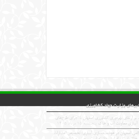
برهای وزارت جهاد کشاورزی
 بر ارتقای بهره‌وری کشاورزی اصفهان با اجرای طرح‌های
 آبیاری معاونت آب و خاک
پنجشنبه ۱۵ مرداد ۱۴۰۵
امی اصفهان در هوشمندسازی آبیاری/ تخصیص اعتبارات