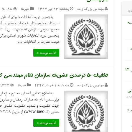
مهندس بزرگ زاده
یکشنبه ۲۴ تیر ۱۳۹۷
خبرها
5,088
ب
پنجمین دوره انتخابات شورای استان س
به
مجمع عمومی سازمان نظام مهندسی استان 
پنجمین دوره انتخابات شورای استان برگزا
هیئت نظارت بر انتخابات …
د
ادامه نوشته »
9
تخفیف ۵۰ درصدی عضویت سازمان نظام مهندسی کشاورزی
مهندس بزرگ زاده
سه شنبه ۱ خرداد ۱۳۹۷
خبرها
4,723
انی
به اطلاع تمامی اعضای محترم سازمان 
8,9
جهت عضویت و تمدید عضویت اعضای حقیق
ی و
نشانی (www.iaeo.ir) از تاریخ ۱۳۹۷/۰۲/۲۸ لغایت ۱۳۹۷/۰۳/۲۸ لحاظ گردید.
ادامه نوشته »