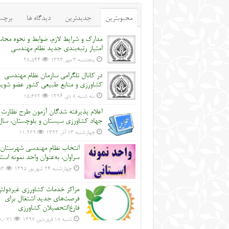
محبوبترین
جدیدترین
دیدگاه ها
برچس
مدارک و شرایط لازم، ضوابط و نحوه محاس
امتیاز رتبه‌بندی جدید نظام مهندسی
پنجشنبه ۳ مهر ۱۳۹۳
28,544
در کانال تلگرامی سازمان نظام مهندسی
کشاورزی و منابع طبیعی کشور عضو شوی
سه شنبه ۸ دی ۱۳۹۴
15,672
اعلام پذیرفته شدگان آزمون طرح نظارت
جهاد کشاورزی سیستان و بلوچستان، سال 2
چهارشنبه ۱۳ آذر ۱۳۹۲
11,929
انتخاب نظام مهندسی شهرستان
سراوان، به‌عنوان واحد نمونه است
چهارشنبه ۲۴ شهریور ۱۳۹۵
53
مراکز خدمات کشاورزی غیردولت
فرصت‌های جدید اشتغال برای
فارغ‌التحصیلان کشاورزی
شنبه ۱۸ فروردین ۱۳۹۷
8,071