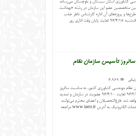
دسی کشاورزی استان سیستان و بلوچستان می‌رساند
از بین متخصصین عضو این سازمان در رشته «بهداشت
 طرح‌ها و پروژه‌های آن اداره کارشناس ناظر جذب
نماید. زمان ثبت‌نام آزمون نظارت از روز یک‌شنبه ۹۶/۴/۱۸ لغایت پایان وقت اداری روز
بت سالروز تأسیس سازمان نظام
نیکی
4,969
ن نظام مهندسی کشاورزی کشور، به مناسبت سالروز
تأسیس سازمان (سوم تیرماه)، از تاریخ ۹۶/۳/۲۷ لغایت ۹۶/۴/۱۰ عضویت در سازمان و تمدید
 انجام خواهد شد. فارغ‌التحصیلان و اعضای محترم می‌توانند
جهت بهره‌مندی از تخفیف به وب‌سایت خدمات الکترونیک به آدرس www.iaeo.ir مراجعه