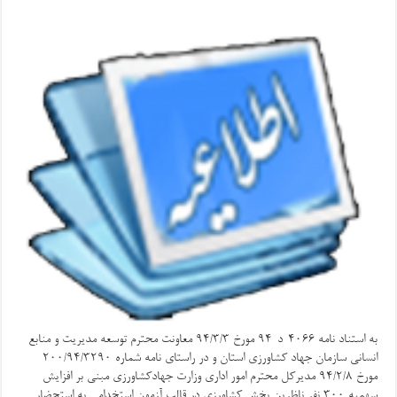
به استناد نامه 4066-د-94 مورخ 94/3/3 معاونت محترم توسعه مدیریت و منابع
انسانی سازمان جهاد کشاورزی استان و در راستای نامه شماره 200/94/3290
مورخ 94/2/8 مدیرکل محترم امور اداری وزارت جهادکشاورزی مبنی بر افزایش
سهمیه 300 نفر ناظرین بخش کشاورزی در قالب آزمون استخدامی به استحضار