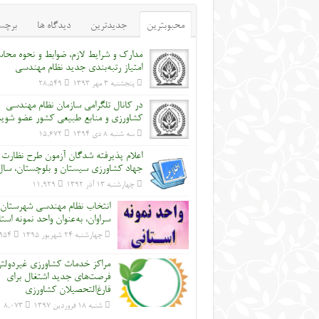
محبوبترین
جدیدترین
دیدگاه ها
برچس
مدارک و شرایط لازم، ضوابط و نحوه محاس
امتیاز رتبه‌بندی جدید نظام مهندسی
پنجشنبه ۳ مهر ۱۳۹۳
28,549
در کانال تلگرامی سازمان نظام مهندسی
کشاورزی و منابع طبیعی کشور عضو شوی
سه شنبه ۸ دی ۱۳۹۴
15,672
اعلام پذیرفته شدگان آزمون طرح نظارت
جهاد کشاورزی سیستان و بلوچستان، سال 2
چهارشنبه ۱۳ آذر ۱۳۹۲
11,929
انتخاب نظام مهندسی شهرستان
سراوان، به‌عنوان واحد نمونه است
چهارشنبه ۲۴ شهریور ۱۳۹۵
954
مراکز خدمات کشاورزی غیردولت
فرصت‌های جدید اشتغال برای
فارغ‌التحصیلان کشاورزی
شنبه ۱۸ فروردین ۱۳۹۷
8,073