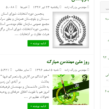
مهندس بزرگ زاده
یکشنبه ۲۴ تیر ۱۳۹۷
خبرها
5,088
ب
پنجمین دوره انتخابات شورای استان س
به
مجمع عمومی سازمان نظام مهندسی استان 
پنجمین دوره انتخابات شورای استان برگزا
هیئت نظارت بر انتخابات …
د
ادامه نوشته »
9
روز ملی مهندس مبارک
مهندس بزرگ زاده
شنبه ۵ اسفند ۱۳۹۶
سایر مطالب
5,421
انی
8,
بداشت بر آبادی این زمین برگماش
به داشتن دانشمندان و مهندسان فرهیخته اس
ی و
امروز هم با تقویت اخلاق حرفه‌ای و روحی
تحولات عظیم در …
ادامه نوشته »