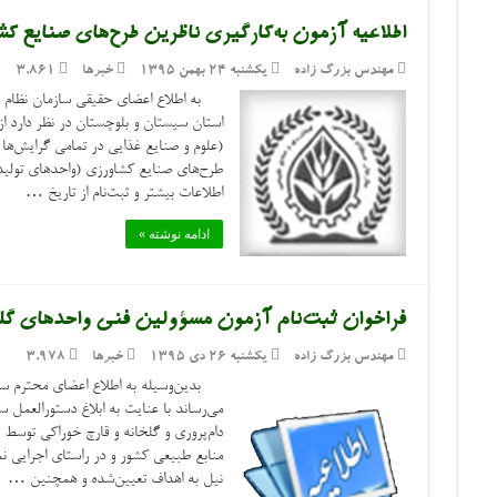
اطلاعیه آزمون به‌کارگیری ناظرین طرح‌های صنایع کش
مهندس بزرگ زاده
یکشنبه ۲۴ بهمن ۱۳۹۵
خبرها
3,861
به اطلاع اعضای حقیقی سازمان نظام م
استان سیستان و بلوچستان در نظر دارد 
(علوم و صنایع غذایی در تمامی گرایش‌ها
طرح‌های صنایع کشاورزی (واحدهای تول
اطلاعات بیشتر و ثبت‌نام از تاریخ …
ادامه نوشته »
فراخوان ثبت‌نام آزمون مسؤولین فنی واحدهای گلخا
مهندس بزرگ زاده
یکشنبه ۲۶ دی ۱۳۹۵
خبرها
3,978
بدین‌وسیله به اطلاع اعضای محترم ساز
می‌رساند با عنایت به ابلاغ دستورالعمل 
دام‌پروری و گلخانه و قارچ خوراکی توس
نیل به اهداف تعیین‌شده و همچنین …