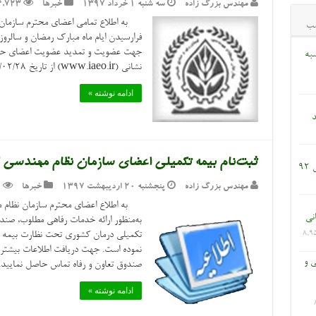
مهندس بزرگ زاده
سه شنبه ۱ خرداد ۱۳۹۷
خبرها
4,723
به اطلاع تمامی اعضای محترم سازمان 
ب
جهت عضویت و تمدید عضویت اعضای حقیق
به
نشانی (www.iaeo.ir) از تاریخ ۱۳۹۷/۰۲/۲۸ لغایت ۱۳۹۷/۰۳/۲۸ لحاظ گردید.
ادامه نوشته »
د
ثبت‌نام بیمه تکمیلی اعضای سازمان نظام مهندسی ک
9
مهندس بزرگ زاده
پنجشنبه ۲۰ اردیبهشت ۱۳۹۷
خبرها
1
به اطلاع اعضای محترم سازمان نظام مه
انی
به‌منظور ارائه خدمات رفاهی مطلوب، صندوق 
8,9
تکمیلی درمان کشوری تحت نظارت بیمه م
ی و
صندوق تعاون و رفاه تماس حاصل نمایید
ادامه نوشته »