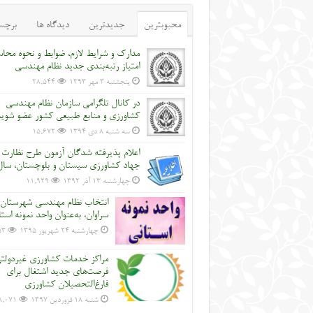
محبوبترین
جدیدترین
دیدگاه ها
برچس
مدارک و شرایط لازم، ضوابط و نحوه محاس
امتیاز رتبه‌بندی جدید نظام مهندسی
پنجشنبه ۳ مهر ۱۳۹۳
28,544
در کانال تلگرامی سازمان نظام مهندسی
کشاورزی و منابع طبیعی کشور عضو شوی
سه شنبه ۸ دی ۱۳۹۴
15,672
اعلام پذیرفته شدگان آزمون طرح نظارت
جهاد کشاورزی سیستان و بلوچستان، سال 2
چهارشنبه ۱۳ آذر ۱۳۹۲
11,929
انتخاب نظام مهندسی شهرستان
سراوان، به‌عنوان واحد نمونه است
چهارشنبه ۲۴ شهریور ۱۳۹۵
53
مراکز خدمات کشاورزی غیردولت
فرصت‌های جدید اشتغال برای
فارغ‌التحصیلان کشاورزی
شنبه ۱۸ فروردین ۱۳۹۷
8,071