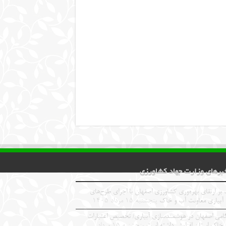
برهای وزارت جهاد کشاورزی
 بر ارتقای بهره‌وری کشاورزی اصفهان با اجرای طرح‌های
 آبیاری معاونت آب و خاک
پنجشنبه ۱۵ مرداد ۱۴۰۵
امی اصفهان در هوشمندسازی آبیاری/ تخصیص اعتبارات